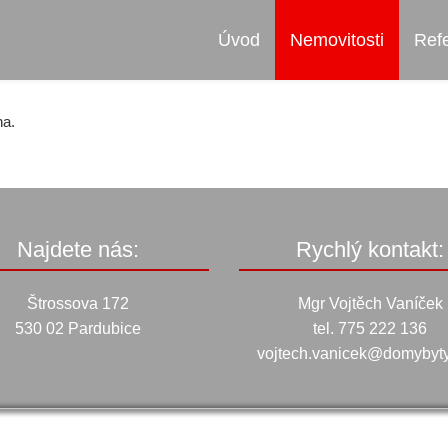
Úvod
Nemovitosti
Ref
na.
Najdete nás:
Rychlý kontakt:
Štrossova 172
Mgr Vojtěch Vaníček
530 02 Pardubice
tel. 775 222 136
vojtech.vanicek@domybyt